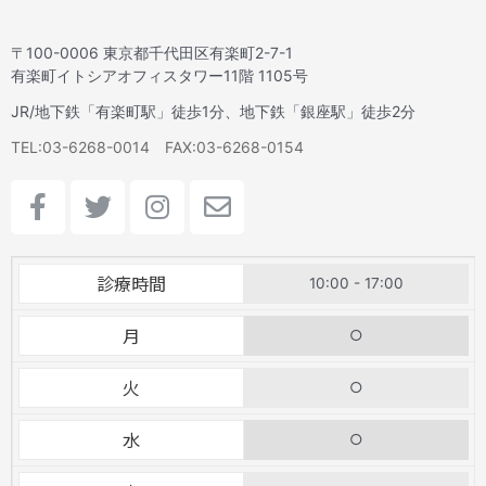
〒100-0006 東京都千代田区有楽町2-7-1
有楽町イトシアオフィスタワー11階 1105号
JR/地下鉄「有楽町駅」徒歩1分、地下鉄「銀座駅」徒歩2分
TEL:03-6268-0014 FAX:03-6268-0154
F
T
I
E
a
w
n
n
c
i
s
v
e
t
t
e
診療時間
10:00 - 17:00
b
t
a
l
o
e
g
o
月
○
o
r
r
p
k
a
e
火
○
-
m
f
水
○