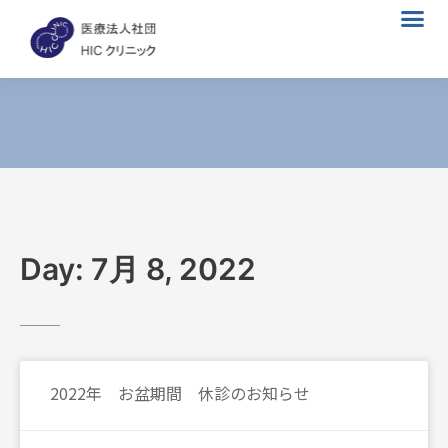
メ
内
ニ
容
ュ
を
ー
ス
キ
ッ
プ
Day: 7月 8, 2022
2022年 お盆期間 休診のお知らせ