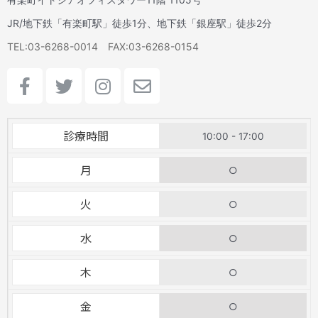
JR/地下鉄「有楽町駅」徒歩1分、地下鉄「銀座駅」徒歩2分
TEL:03-6268-0014 FAX:03-6268-0154
F
T
I
E
a
w
n
n
c
i
s
v
e
t
t
e
診療時間
10:00 - 17:00
b
t
a
l
o
e
g
o
月
○
o
r
r
p
k
a
e
火
○
-
m
f
水
○
木
○
金
○