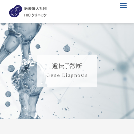
メ
内
ニ
容
ュ
を
ー
ス
キ
ッ
プ
遺伝子診断
Gene Diagnosis