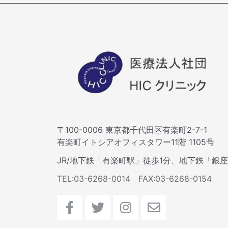
〒100-0006 東京都千代田区有楽町2-7-1
有楽町イトシアオフィスタワー11階 1105号
JR/地下鉄「有楽町駅」徒歩1分、地下鉄「銀
TEL:03-6268-0014 FAX:03-6268-0154
F
T
I
E
a
w
n
n
c
i
s
v