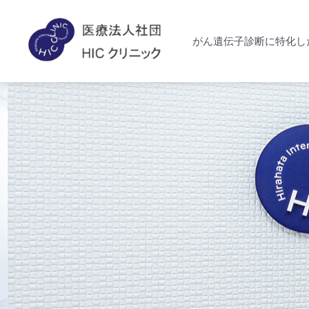
内
容
を
がん遺伝子診断に特化し
ス
キ
ッ
プ