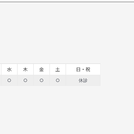
水
木
金
土
日・祝
○
○
○
○
休診