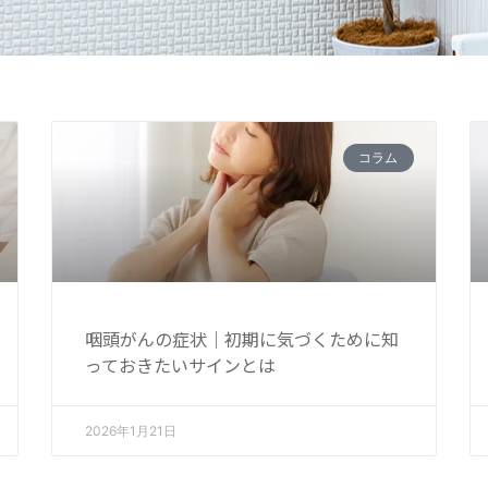
ペ
ペ
ペ
ペ
ペ
ペ
ペ
ペ
ー
ー
ー
ー
ー
ー
ー
ー
コラム
ジ
ジ
ジ
ジ
ジ
ジ
ジ
ジ
咽頭がんの症状｜初期に気づくために知
っておきたいサインとは
2026年1月21日