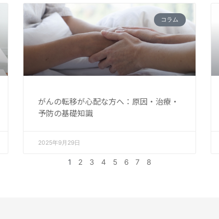
コラム
がんの転移が心配な方へ：原因・治療・
予防の基礎知識
2025年9月29日
1
2
3
4
5
6
7
8