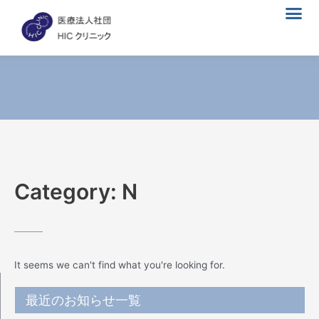
メ
内
ニ
容
ュ
を
ー
ス
キ
ッ
プ
Category: N
It seems we can't find what you're looking for.
最近のお知らせ一覧