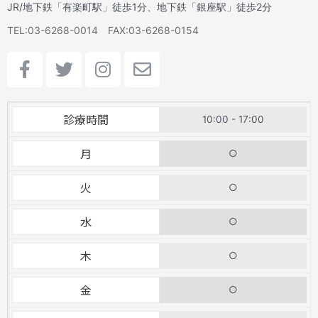
JR/地下鉄「有楽町駅」徒歩1分、地下鉄「銀座駅」徒歩2分
TEL:03-6268-0014 FAX:03-6268-0154
F
T
I
E
a
w
n
n
c
i
s
v
e
t
t
e
診療時間
10:00 - 17:00
b
t
a
l
o
e
g
o
月
○
o
r
r
p
k
a
e
火
○
-
m
f
水
○
木
○
金
○