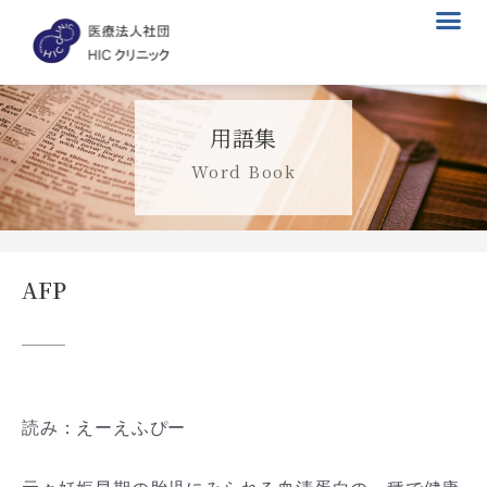
メ
内
ニ
容
ュ
を
ー
ス
キ
用語集
ッ
プ
Word Book
AFP
読み：えーえふぴー