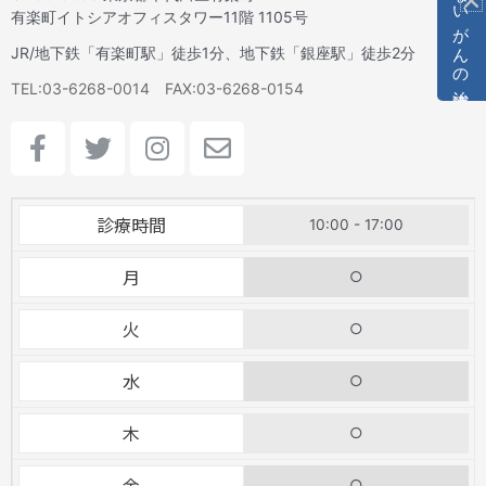
見えないがんの治療法
有楽町イトシアオフィスタワー11階 1105号
JR/地下鉄「有楽町駅」徒歩1分、地下鉄「銀座駅」徒歩2分
TEL:03-6268-0014 FAX:03-6268-0154
F
T
I
E
a
w
n
n
c
i
s
v
e
t
t
e
診療時間
10:00 - 17:00
b
t
a
l
o
e
g
o
月
○
o
r
r
p
k
a
e
火
○
-
m
f
水
○
木
○
金
○