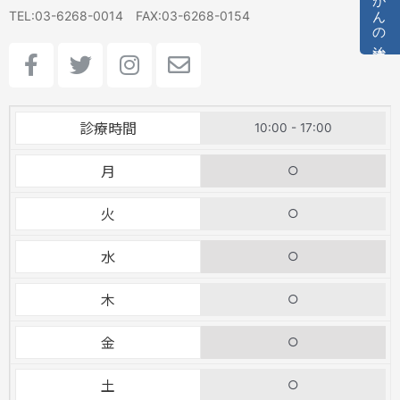
TEL:03-6268-0014 FAX:03-6268-0154
F
T
I
E
a
w
n
n
c
i
s
v
e
t
t
e
診療時間
10:00 - 17:00
b
t
a
l
o
e
g
o
月
○
o
r
r
p
k
a
e
火
○
-
m
f
水
○
木
○
金
○
土
○