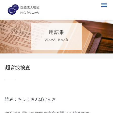
メ
内
ニ
容
ュ
を
ー
ス
キ
用語集
ッ
プ
Word Book
超音波検査
読み：ちょうおんぱけんさ