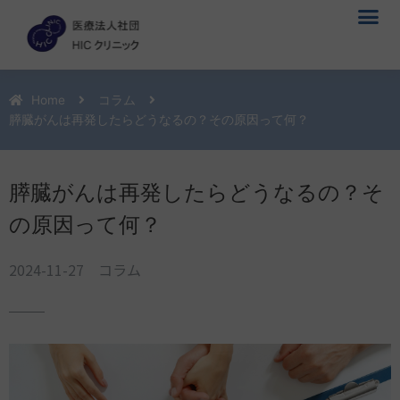
メ
内
ニ
容
ュ
を
ー
ス
キ
Home
コラム
ッ
膵臓がんは再発したらどうなるの？その原因って何？
プ
膵臓がんは再発したらどうなるの？そ
の原因って何？
2024-11-27
コラム