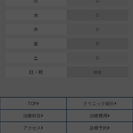
火
○
-
m
f
水
○
木
○
金
○
土
○
日・祝
休診
TOP
クリニック紹介
治療科目
治療費用
アクセス
診療予約