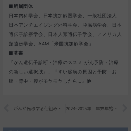
■所属団体
日本内科学会、日本抗加齢医学会、一般社団法人
日本アンチエイジング外科学会、膵臓病学会、日本
遺伝子診療学会、日本人類遺伝子学会、アメリカ人
類遺伝学会、A4M「米国抗加齢学会」
■著書
『がん遺伝子診断・治療のススメ がん予防・治療
の新しい選択肢』、『すい臓病の原因と予防―お
腹・背中・腰がモヤモヤしたら…』他
Prev
がんが転移する仕組みって何？臓器によって違いがあるの？
2024~2025年 年末年始休診のお知らせ