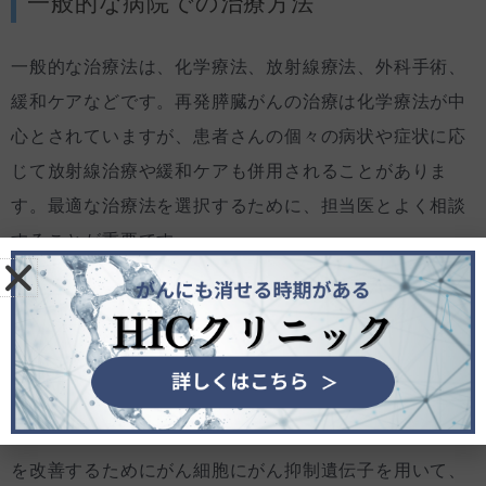
一般的な病院での治療方法
一般的な治療法は、化学療法、放射線療法、外科手術、
緩和ケアなどです。再発膵臓がんの治療は化学療法が中
心とされていますが、患者さんの個々の病状や症状に応
じて放射線治療や緩和ケアも併用されることがありま
す。最適な治療法を選択するために、担当医とよく相談
することが重要です。
見えないがんの治療法
HICクリニックでの治療法
がんは遺伝子病です。当院のがん遺伝子検査は、がんの
原因となる遺伝子を261種類検査して、異常の有無を調
べることができます。異常が見つかった際には、遺伝子
を改善するためにがん細胞にがん抑制遺伝子を用いて、