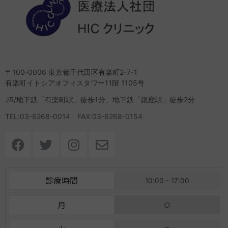
〒100-0006 東京都千代田区有楽町2-7-1
有楽町イトシアオフィスタワー11階 1105号
JR/地下鉄「有楽町駅」徒歩1分、地下鉄「銀座駅」徒歩2分
TEL:03-6268-0014 FAX:03-6268-0154
F
T
I
E
a
w
n
n
c
i
s
v
e
t
t
e
診療時間
10:00 - 17:00
b
t
a
l
o
e
g
o
月
○
o
r
r
p
k
a
e