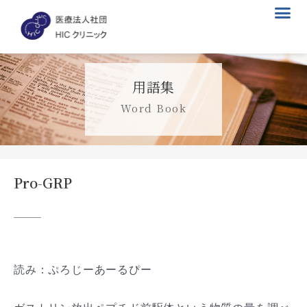
メ
内
ニ
容
ュ
を
ー
ス
キ
用語集
ッ
プ
Word Book
Pro-GRP
読み：ぷろじーあーるぴー