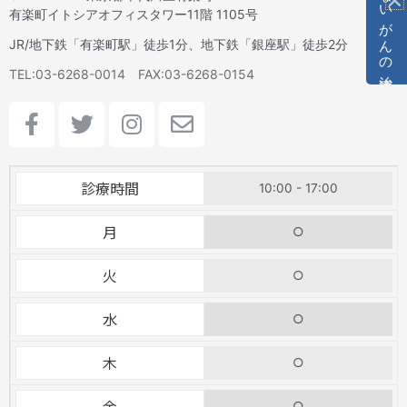
見えないがんの治療法
有楽町イトシアオフィスタワー11階 1105号
JR/地下鉄「有楽町駅」徒歩1分、地下鉄「銀座駅」徒歩2分
TEL:03-6268-0014 FAX:03-6268-0154
F
T
I
E
a
w
n
n
c
i
s
v
e
t
t
e
診療時間
10:00 - 17:00
b
t
a
l
o
e
g
o
月
○
o
r
r
p
k
a
e
火
○
-
m
f
水
○
木
○
金
○